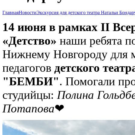
Главная
Новости
Экскурсия для детского театра Натальи Бонд
14 июня в рамках II Все
«Детство»
наши ребята п
Нижнему Новгороду для м
педагогов
детского теат
"БЕМБИ"
. Помогали пр
студийцы:
Полина Гольдб
Потапова
❤